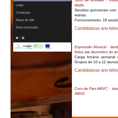
Sons de embalar
- músic
idade.
Links
Sessões quinzenais com d
Contactos
etárias.
Funcionamento: 18 sessõe
Mapa do site
Área reservada
Candidaturas ano letiv
Expressão Musical
- dest
feitos até dezembro do an
Carga horária semanal
Grupos de 10 a 12 alunos
Candidaturas ano letiv
Coro de Pais AMVC
- des
AMVC