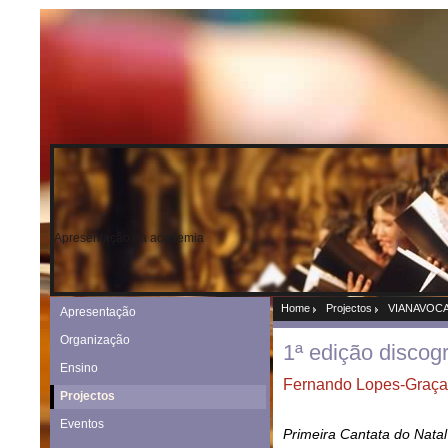
Apresentação da academia
Home
Projectos
VIANAVOCA
Apresentação
Organização
1ª edição discog
Ensino
Fernando Lopes-Graça
Projectos
Eventos
Primeira Cantata do Natal