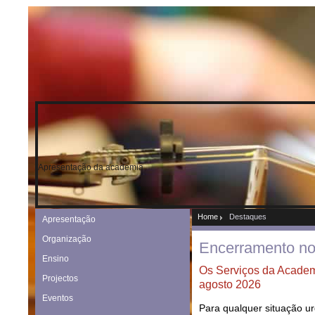
Apresentação da academia
Home
Destaques
Apresentação
Organização
Encerramento no 
Ensino
Os Serviços da Academ
Projectos
agosto 2026
Eventos
Para qualquer situação urg